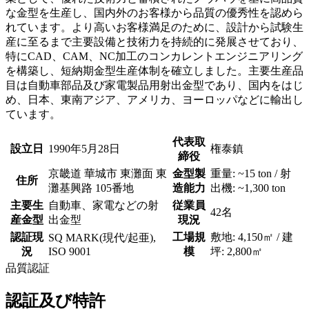
な金型を生産し、国内外のお客様から品質の優秀性を認めら
れています。より高いお客様満足のために、設計から試験生
産に至るまで主要設備と技術力を持続的に発展させており、
特にCAD、CAM、NC加工のコンカレントエンジニアリング
を構築し、短納期金型生産体制を確立しました。主要生産品
目は自動車部品及び家電製品用射出金型であり、国内をはじ
め、日本、東南アジア、アメリカ、ヨーロッパなどに輸出し
ています。
代表取
設立日
1990年5月28日
権泰鎮
締役
京畿道 華城市 東灘面 東
金型製
重量: ~15 ton / 射
住所
灘基興路 105番地
造能力
出機: ~1,300 ton
主要生
自動車、家電などの射
従業員
42名
産金型
出金型
現況
認証現
工場規
敷地: 4,150㎡ / 建
SQ MARK(現代/起亜),
況
ISO 9001
模
坪: 2,800㎡
品質認証
認証及び特許