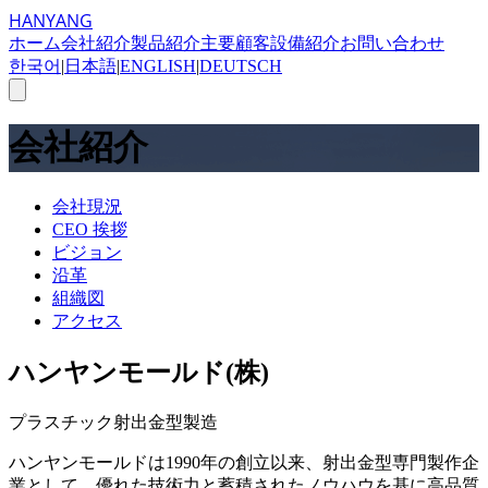
HANYANG
ホーム
会社紹介
製品紹介
主要顧客
設備紹介
お問い合わせ
한국어
|
日本語
|
ENGLISH
|
DEUTSCH
会社紹介
会社現況
CEO 挨拶
ビジョン
沿革
組織図
アクセス
ハンヤンモールド(株)
プラスチック射出金型製造
ハンヤンモールドは1990年の創立以来、射出金型専門製作企
業として、優れた技術力と蓄積されたノウハウを基に高品質