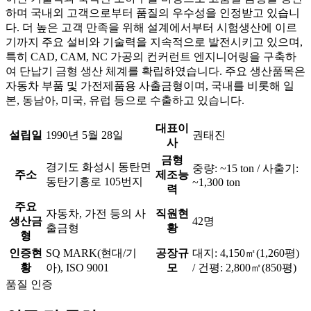
하며 국내외 고객으로부터 품질의 우수성을 인정받고 있습니
다. 더 높은 고객 만족을 위해 설계에서부터 시험생산에 이르
기까지 주요 설비와 기술력을 지속적으로 발전시키고 있으며,
특히 CAD, CAM, NC 가공의 컨커런트 엔지니어링을 구축하
여 단납기 금형 생산 체계를 확립하였습니다. 주요 생산품목은
자동차 부품 및 가전제품용 사출금형이며, 국내를 비롯해 일
본, 동남아, 미국, 유럽 등으로 수출하고 있습니다.
대표이
설립일
1990년 5월 28일
권태진
사
금형
경기도 화성시 동탄면
중량: ~15 ton / 사출기:
주소
제조능
동탄기흥로 105번지
~1,300 ton
력
주요
자동차, 가전 등의 사
직원현
생산금
42명
출금형
황
형
인증현
SQ MARK(현대/기
공장규
대지: 4,150㎡(1,260평)
황
아), ISO 9001
모
/ 건평: 2,800㎡(850평)
품질 인증