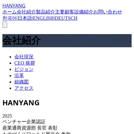
HANYANG
ホーム
会社紹介
製品紹介
主要顧客
設備紹介
お問い合わせ
한국어
|
日本語
|
ENGLISH
|
DEUTSCH
会社紹介
会社現況
CEO 挨拶
ビジョン
沿革
組織図
アクセス
HANYANG
2025
ベンチャー企業認証
産業通商資源部 長官 表彰