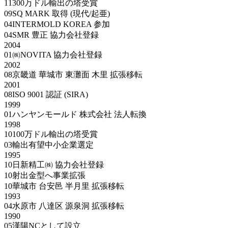
11
300万ドル輸出の塔受賞
09
SQ MARK 取得 (現代/起亜)
04
INTERMOLD KOREA 参加
04
SMR 豊正 協力会社登録
2004
01
㈱NOVITA 協力会社登録
2002
08
京畿道 華城市 東灘面 木里 拡張移転
2001
08
ISO 9001 認証 (SIRA)
1999
01
ハンヤンモールド 株式会社 法人転換
1998
10
100万ドル輸出の塔受賞
03
輸出有望中小企業選定
1995
10
日新精工㈱ 協力会社登録
10
射出金型へ事業拡張
10
華城市 台安邑 半月里 拡張移転
1993
04
水原市 八達区 源泉洞 拡張移転
1990
05
漢陽NCとして設立