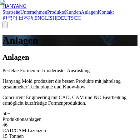
HANYANG
Startseite
Unternehmen
Produkte
Kunden
Anlagen
Kontakt
한국어
|
日本語
|
ENGLISH
|
DEUTSCH
Anlagen
Anlagen
Perfekte Formen mit modernster Ausrüstung
Hanyang Mold produziert die besten Produkte mit jahrelang
gesammelter Technologie und Know-how.
Concurrent Engineering mit CAD, CAM und NC-Bearbeitung
ermöglicht kurzfristige Formenproduktion.
50+
Produktionsanlagen
46
CAD/CAM-Lizenzen
15 Tonnen