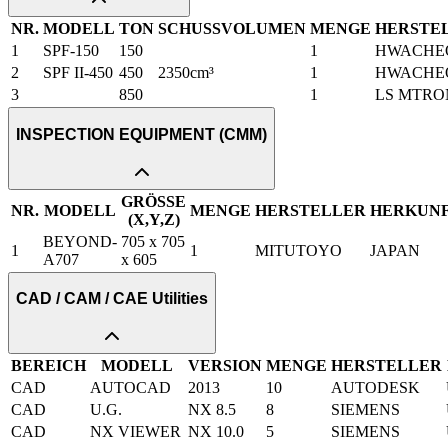
NR.
MODELL
TON
SCHUSSVOLUMEN
MENGE
HERSTE
1
SPF-150
150
1
HWACHE
2
SPF II-450
450
2350cm³
1
HWACHE
3
850
1
LS MTRO
INSPECTION EQUIPMENT (CMM)
GRÖSSE
NR.
MODELL
MENGE
HERSTELLER
HERKUN
(X,Y,Z)
BEYOND-
705 x 705
1
1
MITUTOYO
JAPAN
A707
x 605
CAD / CAM / CAE Utilities
BEREICH
MODELL
VERSION
MENGE
HERSTELLER
CAD
AUTOCAD
2013
10
AUTODESK
CAD
U.G.
NX 8.5
8
SIEMENS
CAD
NX VIEWER
NX 10.0
5
SIEMENS