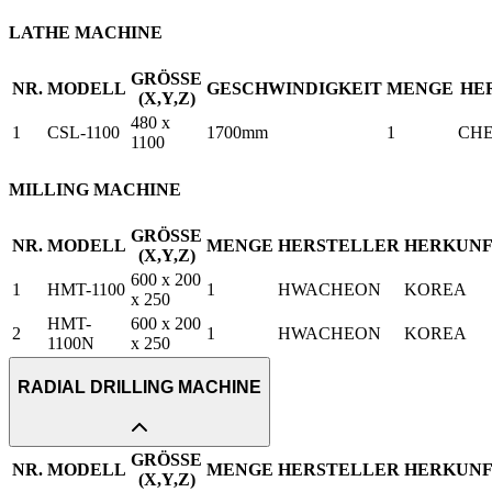
LATHE MACHINE
GRÖSSE
NR.
MODELL
GESCHWINDIGKEIT
MENGE
HE
(X,Y,Z)
480 x
1
CSL-1100
1700mm
1
CH
1100
MILLING MACHINE
GRÖSSE
NR.
MODELL
MENGE
HERSTELLER
HERKUN
(X,Y,Z)
600 x 200
1
HMT-1100
1
HWACHEON
KOREA
x 250
HMT-
600 x 200
2
1
HWACHEON
KOREA
1100N
x 250
RADIAL DRILLING MACHINE
GRÖSSE
NR.
MODELL
MENGE
HERSTELLER
HERKUN
(X,Y,Z)