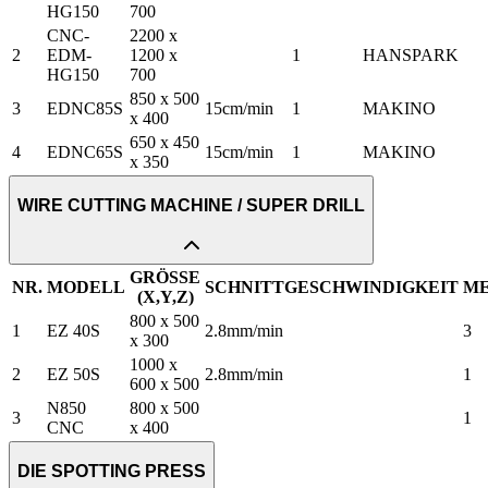
HG150
700
CNC-
2200 x
2
EDM-
1200 x
1
HANSPARK
HG150
700
850 x 500
3
EDNC85S
15cm/min
1
MAKINO
x 400
650 x 450
4
EDNC65S
15cm/min
1
MAKINO
x 350
WIRE CUTTING MACHINE / SUPER DRILL
GRÖSSE
NR.
MODELL
SCHNITTGESCHWINDIGKEIT
M
(X,Y,Z)
800 x 500
1
EZ 40S
2.8mm/min
3
x 300
1000 x
2
EZ 50S
2.8mm/min
1
600 x 500
N850
800 x 500
3
1
CNC
x 400
DIE SPOTTING PRESS