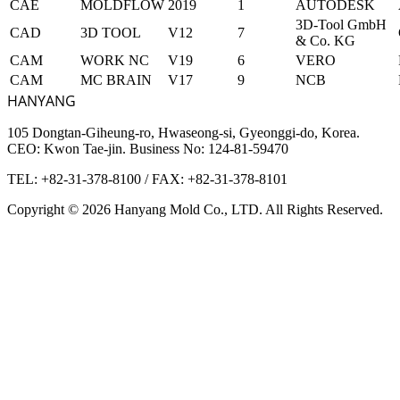
CAE
MOLDFLOW
2019
1
AUTODESK
3D-Tool GmbH
CAD
3D TOOL
V12
7
& Co. KG
CAM
WORK NC
V19
6
VERO
CAM
MC BRAIN
V17
9
NCB
HANYANG
105 Dongtan-Giheung-ro, Hwaseong-si, Gyeonggi-do, Korea.
CEO: Kwon Tae-jin. Business No: 124-81-59470
TEL: +82-31-378-8100
/
FAX: +82-31-378-8101
Copyright © 2026 Hanyang Mold Co., LTD. All Rights Reserved.