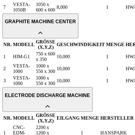
VESTA-
1050 x
7
8,000
1
HW
1050B
600 x 600
GRAPHITE MACHINE CENTER
GRÖSSE
NR.
MODELL
GESCHWINDIGKEIT
MENGE
HE
(X,Y,Z)
750 x 600
1
HIM-G1
10,000
1
HW
x 350
VESTA-
1000 x
2
10,000
1
HW
1000
550 x 300
VESTA-
1000 x
3
10,000
1
HW
1000
550 x 300
ELECTRODE DISCHARGE MACHINE
GRÖSSE
NR.
MODELL
EILGANG
MENGE
HERSTELLER
(X,Y,Z)
CNC-
2200 x
1
EDM-
1200 x
1
HANSPARK