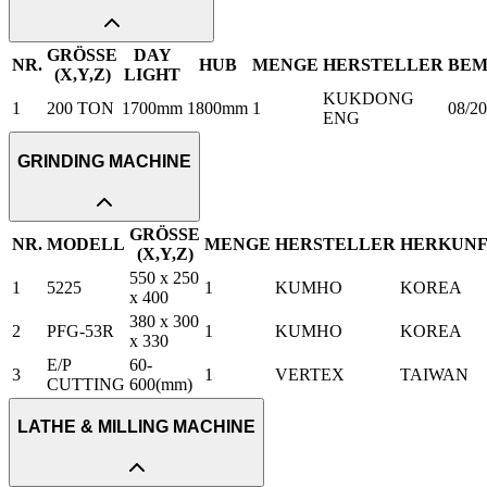
GRÖSSE
DAY
NR.
HUB
MENGE
HERSTELLER
BEM
(X,Y,Z)
LIGHT
KUKDONG
1
200 TON
1700mm
1800mm
1
08/2
ENG
GRINDING MACHINE
GRÖSSE
NR.
MODELL
MENGE
HERSTELLER
HERKUN
(X,Y,Z)
550 x 250
1
5225
1
KUMHO
KOREA
x 400
380 x 300
2
PFG-53R
1
KUMHO
KOREA
x 330
E/P
60-
3
1
VERTEX
TAIWAN
CUTTING
600(mm)
LATHE & MILLING MACHINE