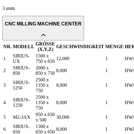
3
units
CNC MILLING MACHINE CENTER
GRÖSSE
NR.
MODELL
GESCHWINDIGKEIT
MENGE
HE
(X,Y,Z)
SIRIUS-
1500 x
1
12,000
1
HW
UX
750 x 650
SIRIUS-
2000 x
2
8,000
1
HW
850
850 x 750
2500 x
SIRIUS-
3
1350 x
8,000
1
HW
1250
750
2500 x
SIRIUS-
4
1350 x
8,000
1
HW
1250
750
950 x 650
5
M2-3AX
30,000
1
HW
x 500
SIRIUS-
1300 x
6
8,000
1
HW
650
650 x 650